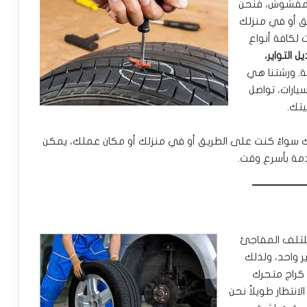
ر مفشوش، فنحن
ق أو في منزلك
 لكافة أنواع
يل التواير،
ة. ورشتنا هي
واير سيارات، تواصل
تك.
ك سواءً كنت على الطريق أو في منزلك أو مكان عملك، يمكن
دمة بأسرع وقت.
 للتلف المفاجئ
ير واحد، ولذلك
كراج متحرك
انتظار طويلاً نحن