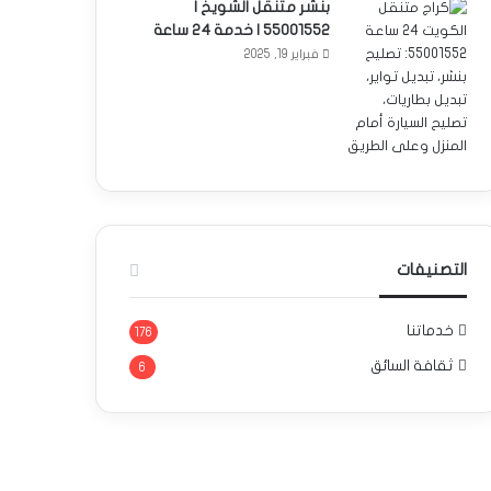
بنشر متنقل الشويخ |
55001552 | خدمة 24 ساعة
فبراير 19, 2025
التصنيفات
خدماتنا
176
ثقافة السائق
6