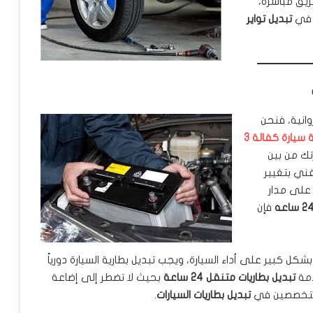
يق مباشرة،
 في
تبديل تواير
انية، فنحن
بطارية سيارة كفالة 3
رتك من بين
فني بتغيير
ة على مدار
فإن
كل كبير على أداء السيارة، ويجب تبديل بطارية السيارة دورياً
دمة
تبديل بطاريات متنقل 24 ساعة
بحيث لا تضطر إلى إضاعة
ن متخصصين في
تبديل بطاريات السيارات
.