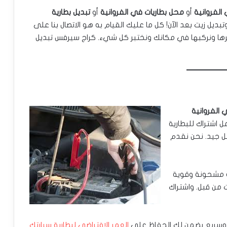
 الفروانية
أو
محل بطاريات في الفروانية
أو
تبديل بطارية
وتبديل زيت بعد الآن! كل ما عليك القيام به هو الاتصال بنا على
ضرها ونركبها في مكانك ونختبر كل شيء. كراج سيرفس تبديل
 الفروانية
 اشتراك للبطارية
كل جيد. نحن نقدم
ة مشحونة وقوية
 من قبل. واشتراك
سريع يضمن لك الحفاظ على
العمر الافتراضي لبطارية سيارتك