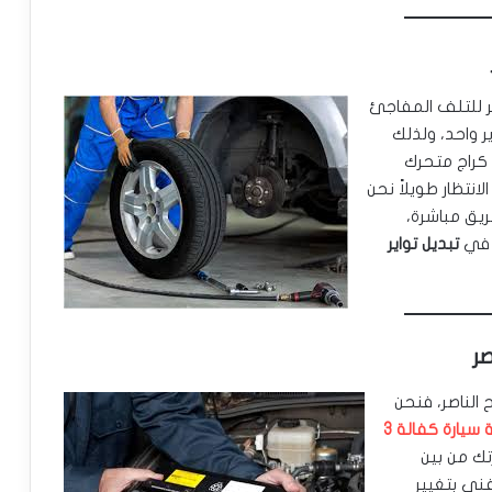
صر للتلف المفاجئ
ير واحد، ولذلك
كراج متحرك
انتظار طويلاً نحن
يق مباشرة،
 في
تبديل تواير
الناصر، فنحن
بطارية سيارة كفالة 3
رتك من بين
فني بتغيير