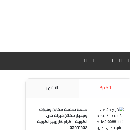
‫X
فيسبوك
انستقرام
واتساب
بحث عن
Google maps
الأخيرة
الأشهر
خدمة تجفيت مكاين وقيرات
وتبديل مكائن قيرات في
الكويت – كراج كار ريبير الكويت
55001552