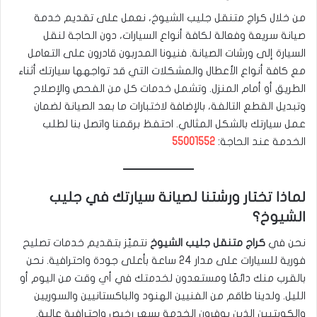
من خلال كراج متنقل جليب الشيوخ، نعمل على تقديم خدمة
صيانة سريعة وفعالة لكافة أنواع السيارات، دون الحاجة لنقل
السيارة إلى ورشات الصيانة. فنيونا المدربون قادرون على التعامل
مع كافة أنواع الأعطال والمشكلات التي قد تواجهها سيارتك أثناء
الطريق أو أمام المنزل. وتشمل خدمات كل من الفحص والإصلاح
وتبديل القطع التالفة، بالإضافة لاختبارات ما بعد الصيانة لضمان
عمل سيارتك بالشكل المثالي. احتفظ برقمنا واتصل بنا لطلب
الخدمة عند الحاجة:
55001552
لماذا تختار ورشتنا لصيانة سيارتك في جليب
الشيوخ؟
نحن في
كراج متنقل جليب الشيوخ
نتميّز بتقديم خدمات تصليح
فورية للسيارات على مدار 24 ساعة بأعلى جودة واحترافية. نحن
بالقرب منك دائمًا ومستعدون لخدمتك في أي وقت من اليوم أو
الليل. ولدينا طاقم من الفنيين الهنود والباكستانيين والسوريين
والكويتيين الذين يوفرون الخدمة بسعر رخيص واحترافية عالية.