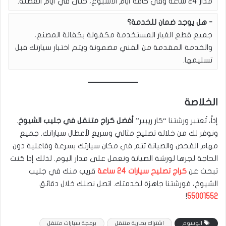
مدار 24 ساعة وفي كافة أيام الأسبوع، حتى في أيام العطلة.
هل يوجد ضمان للخدمة؟
جميع قطع الغيار المستخدمة مكفولة بكفالة المصنع،
والخدمة المقدمة من الفني مضمونة ويتم اختبار سيارتك قبل
تسليمها.
الخلاصة
إذاً، تُعتبر ورشتنا “كار ريبير”
أفضل كراج متنقل في جليب الشيوخ
.
ونوفر لك من خلاله تصليح مثالي وسريع لأعطال سياراتك. جميع
مهام الفحص والصيانة تتم في مكان سيارتك بسرعة وفاعلية دون
الحاجة لجرها لورشة الصيانة ونعمل على مدار اليوم. لذلك إذا كنت
تبحث عن
كراج تصليح سيارات 24 ساعة
قريب منك في جليب
الشيوخ، فورشتنا جاهزة لخدمتك. اتصل نصلك خلال دقائق
!
55001552
الوسوم
اشتراك بطارية متنقل
برمجة سيارات متنقل