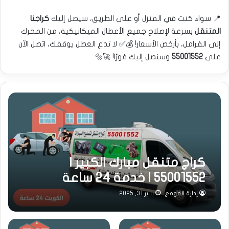
📍 سواء كنت في المنزل أو على الطريق، سيصل إليك
كراجنا
المتنقل
بسرعة لإصلاح جميع الأعطال الميكانيكية، من المحرك
إلى الفرامل، بأرخص الأسعار! 💰✅ لا تدع العطل يوقفك، اتصل الآن
على
55001552
وسنصل إليك فورًا! 🚀🔩
كراج متنقل مبارك الكبير |
55001552 | خدمة 24 ساعة
إدارة الموقع
يناير 31, 2025