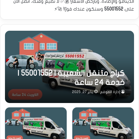
الدينامو والإضاءة، وبأرخص الأسعار! 💰✅ لا تضيع وقتك، اتصل الآن
على
55001552
وسنكون عندك فورًا! 🚀⚡
كراج متنقل الشعيبة | 55001552 |
خدمة 24 ساعة
إدارة الموقع
يناير 27, 2025