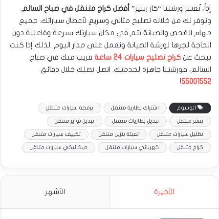
إذاً، تُعتبر ورشتنا “كار ريبير”
أفضل كراج متنقل في صباح السالم
.
ونوفر لك من خلاله تصليح مثالي وسريع لأعطال سياراتك. جميع
مهام الفحص والصيانة تتم في مكان سيارتك بسرعة وفاعلية دون
الحاجة لجرها لورشة الصيانة ونعمل على مدار اليوم. لذلك إذا كنت
تبحث عن
كراج تصليح سيارات 24 ساعة
قريب منك في صباح
السالم، فورشتنا جاهزة لخدمتك. اتصل نصلك خلال دقائق
!
55001552
الوسوم
اشتراك بطارية متنقل
برمجة سيارات متنقل
بنشر متنقل
تبديل بطاريات متنقل
تبديل تواير متنقل
تظليل سيارات متنقل
تعبئة بنزين متنقل
تكييف سيارات متنقل
كراج متنقل
كهربائي سيارات متنقل
ميكانيكي سيارات متنقل
الأخيرة
الأشهر