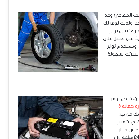
لتلف المفاجئ وقد
حد، ولذلك نوفر لك
ك تبديل تواير.
يلاً نحن نعمل على
، ونستخدم
تواير
يارتك بسهولة
ن، فنحن نوفر
بطارية سيارة كفالة 3
رتك من بين
فني بتغيير
ة على مدار
فإن