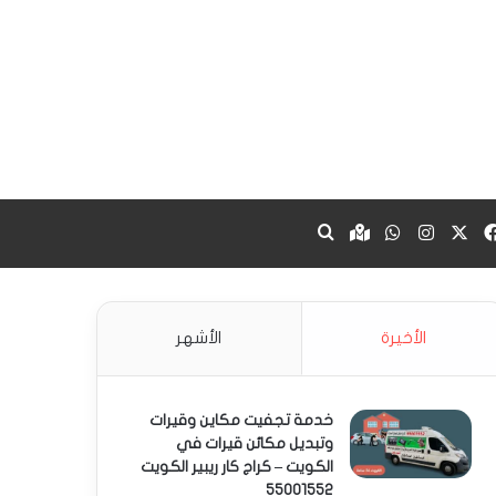
‫X
فيسبوك
انستقرام
واتساب
Google maps
بحث عن
الأخيرة
الأشهر
خدمة تجفيت مكاين وقيرات
وتبديل مكائن قيرات في
الكويت – كراج كار ريبير الكويت
55001552