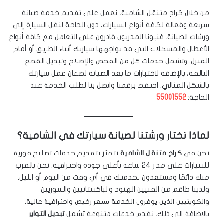
من خلال كراج متنقل الشامية، نعمل على تقديم خدمة صيانة
سريعة وفعالة لكافة أنواع السيارات، دون الحاجة لنقل السيارة إلى
ورشات الصيانة. فنيونا المدربون قادرون على التعامل مع كافة أنواع
الأعطال والمشكلات التي قد تواجهها سيارتك أثناء الطريق أو أمام
المنزل. وتشمل خدمات كل من الفحص والإصلاح وتبديل القطع
التالفة، بالإضافة لاختبارات ما بعد الصيانة لضمان عمل سيارتك
بالشكل المثالي. احتفظ برقمنا واتصل بنا لطلب الخدمة عند
الحاجة:
55001552
لماذا تختار ورشتنا لصيانة سيارتك في الشامية؟
نحن في
كراج متنقل الشامية
نتميّز بتقديم خدمات تصليح فورية
للسيارات على مدار 24 ساعة بأعلى جودة واحترافية. نحن بالقرب
منك دائمًا ومستعدون لخدمتك في أي وقت من اليوم أو الليل.
ولدينا طاقم من الفنيين الهنود والباكستانيين والسوريين
والكويتيين الذين يوفرون الخدمة بسعر رخيص واحترافية عالية.
بالإضافة إلى ذلك، نقدم خدمات متنوعة تشمل
تبديل التواير