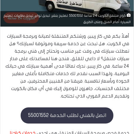
كراج متنقل الكويت 24 ساعة 55001552: تصليح بنشر، تبديل تواير، تبديل بطاريات، تصليح
السيارة أمام المنزل وعلى الطريق
أهلاً بكم في كار ريبير، ورشتكم المتنقلة لصيانة وبرمجة السيارات
في الكويت. هل تبحث عن خدمة سريعة وموثوقة لسيارتك؟ هل
تعطلت سيارتك في وقت غير مناسب وتحتاج إلى فني برمجة
سيارات متنقل؟ لا داعي للقلق، فنحن هنا لمساعدتك على مدار
24 ساعة. في كار ريبير، ندرك تمامًا مدى أهمية سيارتك في حياتك
اليومية، ولهذا السبب نقدم لك خدمات متكاملة بأعلى معايير
الجودة وبأسعار تنافسية. فريقنا من الفنيين المحترفين، من
مختلف الجنسيات، جاهزون للوصول إليك في أي مكان بالكويت
وتقديم الدعم الفوري الذي تحتاجه.
اتصل بالفني لطلب الخدمة 55001552
خدمة فحص وبرمجة السيارات المتنقل هي إحدى
خدمات كراجنا