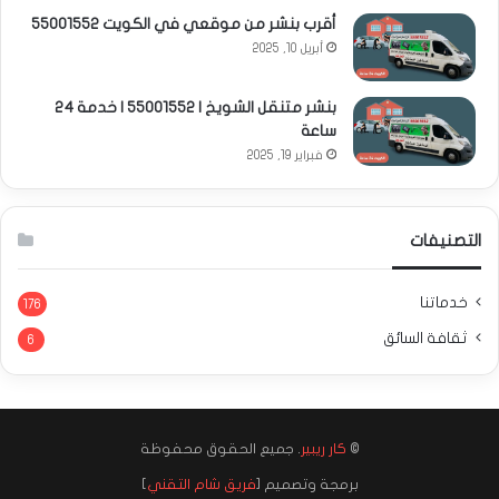
أقرب بنشر من موقعي في الكويت 55001552
أبريل 10, 2025
بنشر متنقل الشويخ | 55001552 | خدمة 24
ساعة
فبراير 19, 2025
التصنيفات
خدماتنا
176
ثقافة السائق
6
©
كار ريبير
. جميع الحقوق محفوظة
برمجة وتصميم [
فريق شام التقني
]