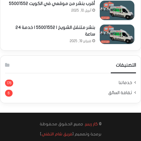
أقرب بنشر من موقعي في الكويت 55001552
أبريل 10, 2025
بنشر متنقل الشويخ | 55001552 | خدمة 24
ساعة
فبراير 19, 2025
التصنيفات
خدماتنا
176
ثقافة السائق
6
©
كار ريبير
. جميع الحقوق محفوظة
برمجة وتصميم [
فريق شام التقني
]