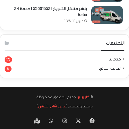
بنشر متنقل الشويخ | 55001552 | خدمة 24
ساعة
فبراير 19, 2025
التصنيفات
خدماتنا
176
ثقافة السائق
6
©
كار ريبير
. جميع الحقوق محفوظة
برمجة وتصميم [
فريق شام التقني
]
‫X
فيسبوك
انستقرام
واتساب
Google